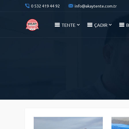
0 532 419 44 92
info@akaytente.com.tr
TENTE
ÇADIR